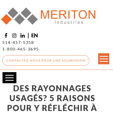
Produits
Ressources
Design
Opérations de picking
Nos Projets
|
EN
Videos
514-457-5358
À propos
1-800-465-3695
Contact
CONTACTEZ-NOUS POUR UNE SOUMISSION
Blogue
DES RAYONNAGES
USAGÉS? 5 RAISONS
POUR Y RÉFLÉCHIR À