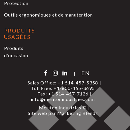
Protection
Outils ergonomiques et de manutention
PRODUITS
USAGÉES
Produits
d'occasion
EN
|
Sales Office:
+1 514-457-5358
Toll Free:
+1-800-465-3695
Fax:
+1 514-457-7126
info@meritonindustries.com
Meriton Industries ©
Site web par
Marketing Blendz